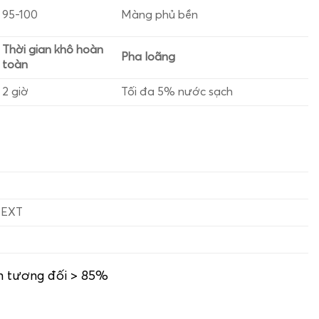
95-100
Màng phủ bền
Thời gian khô hoàn
Pha loãng
toàn
2 giờ
Tối đa 5% nước sạch
R.EXT
ẩm tương đối > 85%