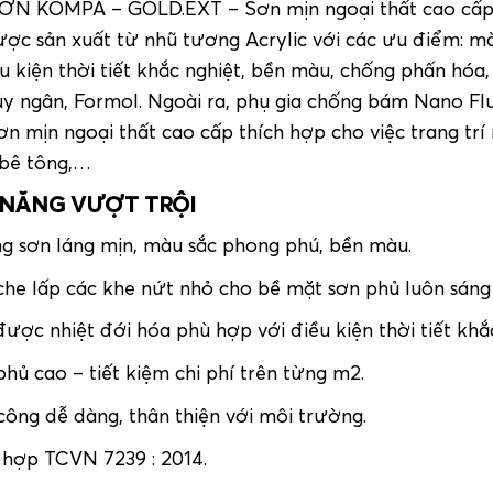
SƠN KOMPA – GOLD.EXT – Sơn mịn ngoại thất cao cấ
được sản xuất từ nhũ tương Acrylic với các ưu điểm: 
ều kiện thời tiết khắc nghiệt, bền màu, chống phấn h
hủy ngân, Formol. Ngoài ra, phụ gia chống bám Nano Fl
Sơn mịn ngoại thất cao cấp thích hợp cho việc trang trí
bê tông,…
 NĂNG VƯỢT TRỘI
g sơn láng mịn, màu sắc phong phú, bền màu.
che lấp các khe nứt nhỏ cho bề mặt sơn phủ luôn sán
được nhiệt đới hóa phù hợp với điều kiện thời tiết kh
hủ cao – tiết kiệm chi phí trên từng m
2
.
 công dễ dàng, thân thiện với môi trường.
 hợp TCVN 7239 : 2014.