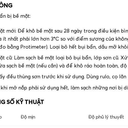
CÔNG
ẩn bị bề mặt:
ặt mới: Để khô bề mặt sau 28 ngày trong điều kiện bìn
à ít nhất phải lớn hơn 3°C so với điểm sương của khô
đo bằng Protimeter). Loại bỏ hết bụi bẩn, dầu mỡ khỏ
ặt cũ: Làm sạch bề mặt loại bỏ bụi bẩn, lớp sơn cũ. X
ửa sạch bề mặt (nếu cần) và để khô ráo hoàn toàn, đ
ấy đều thùng sơn trước khi sử dụng. Dùng rulo, cọ lăn
 khi mở nắp phải sử dụng hết, làm sạch những nơi bị d
G SỐ KỸ THUẬT
o
Độ mịn
Độ phủ lý thuyết