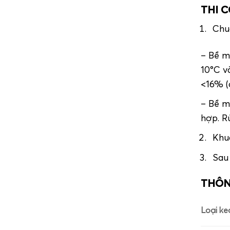
THI 
Chu
– Bề m
10°C v
<16% (
– Bề m
hợp. R
Khu
Sau
THÔN
Loại ke