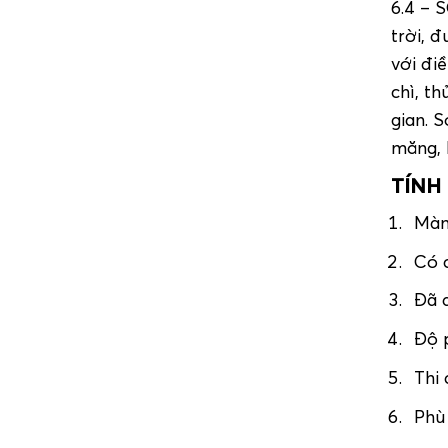
6.4 – 
trời, 
với đi
chì, t
gian. 
măng, 
TÍNH
Màn
Có 
Đã 
Độ p
Thi
Phù