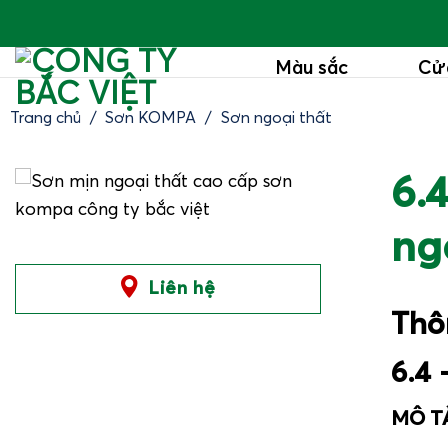
Bỏ
qua
Màu sắc
Cử
nội
dung
Trang chủ
/
Sơn KOMPA
/
Sơn ngoại thất
6.
ngo
Liên hệ
Thô
6.4 
MÔ TẢ