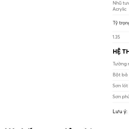
Nhũ tư
Acrylic
Tỷ trọn
1.35
HỆ T
Tường 
Bột bả
Sơn lót
Sơn ph
Lưu ý: