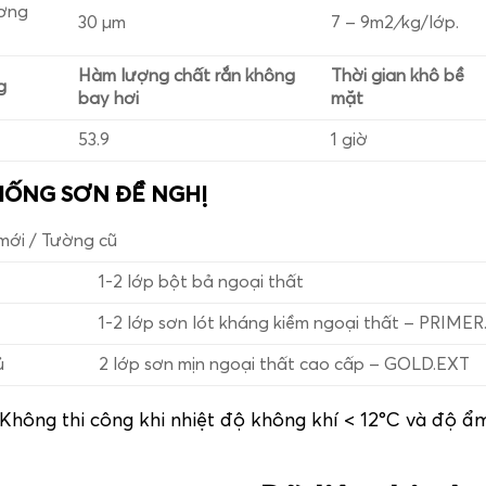
ơng
30 µm
7 – 9m
2
/
kg/lớp.
Hàm lượng chất rắn không
Thời gian khô bề
g
bay hơi
mặt
53.9
1 giờ
HỐNG SƠN ĐỀ NGHỊ
mới / Tường cũ
1-2 lớp bột bả ngoại thất
1-2 lớp sơn lót kháng kiềm ngoại thất – PRIME
ủ
2 lớp sơn mịn ngoại thất cao cấp – GOLD.EXT
 Không thi công khi nhiệt độ không khí < 12°C và độ 