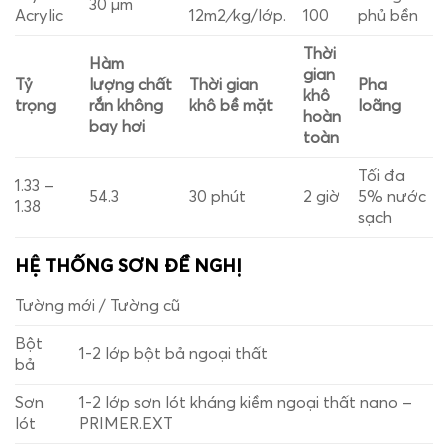
30 µm
Acrylic
12m
2
/
kg/lớp.
100
phủ bền
Thời
Hàm
gian
Tỷ
lượng chất
Thời gian
Pha
khô
trọng
rắn không
khô bề mặt
loãng
hoàn
bay hơi
toàn
Tối đa
1.33 –
54.3
30 phút
2 giờ
5% nước
1.38
sạch
HỆ THỐNG SƠN ĐỀ NGHỊ
Tường mới / Tường cũ
Bột
1-2 lớp bột bả ngoại thất
bả
Sơn
1-2 lớp sơn lót kháng kiềm ngoại thất nano –
lót
PRIMER.EXT