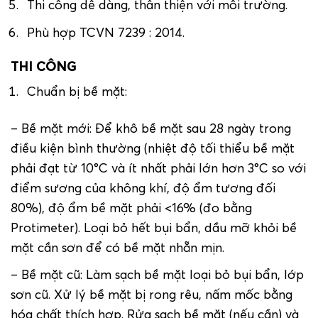
Thi công dễ dàng, thân thiện với môi trường.
Phù hợp TCVN 7239 : 2014.
THI CÔNG
Chuẩn bị bề mặt:
– Bề mặt mới: Để khô bề mặt sau 28 ngày trong
điều kiện bình thường (nhiệt độ tối thiểu bề mặt
phải đạt từ 10°C và ít nhất phải lớn hơn 3°C so với
điểm sương của không khí, độ ẩm tương đối
80%), độ ẩm bề mặt phải <16% (đo bằng
Protimeter). Loại bỏ hết bụi bẩn, dầu mỡ khỏi bề
mặt cần sơn để có bề mặt nhẵn mịn.
– Bề mặt cũ: Làm sạch bề mặt loại bỏ bụi bẩn, lớp
sơn cũ. Xử lý bề mặt bị rong rêu, nấm mốc bằng
hóa chất thích hợp. Rửa sạch bề mặt (nếu cần) và