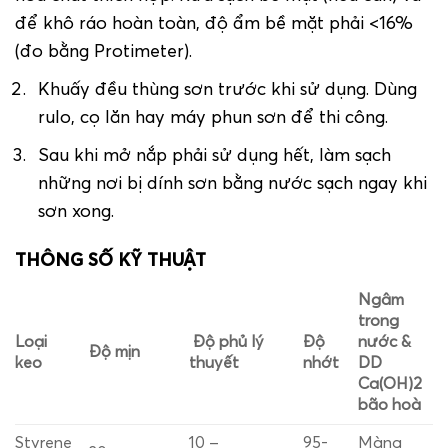
để khô ráo hoàn toàn, độ ẩm bề mặt phải <16%
(đo bằng Protimeter).
Khuấy đều thùng sơn trước khi sử dụng. Dùng
rulo, cọ lăn hay máy phun sơn để thi công.
Sau khi mở nắp phải sử dụng hết, làm sạch
những nơi bị dính sơn bằng nước sạch ngay khi
sơn xong.
THÔNG SỐ KỸ THUẬT
Ngâm
trong
Loại
Độ phủ lý
Độ
nước &
Độ mịn
keo
thuyết
nhớt
DD
Ca(OH)
2
bão hoà
Styrene
10 –
95-
Màng