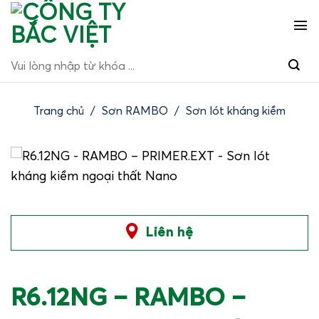
Bỏ
qua
nội
Tìm
dung
kiếm:
Trang chủ
/
Sơn RAMBO
/
Sơn lót kháng kiềm
Liên hệ
R6.12NG – RAMBO –