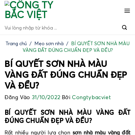
Bỏ
qua
nội
Tìm
dung
kiếm:
Trang chủ
/
Mẹo sơn nhà
/
BÍ QUYẾT SƠN NHÀ MÀU
VÀNG ĐẤT ĐÚNG CHUẨN ĐẸP VÀ ĐỀU?
BÍ QUYẾT SƠN NHÀ MÀU
VÀNG ĐẤT ĐÚNG CHUẨN ĐẸP
VÀ ĐỀU?
Đăng Vào
31/10/2022
Bởi
Congtybacviet
BÍ QUYẾT SƠN NHÀ MÀU VÀNG ĐẤT
ĐÚNG CHUẨN ĐẸP VÀ ĐỀU?
Rất nhiều người lựa chọn
sơn nhà màu vàng đất